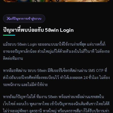
แก้ปัญหาการเข้าสู่ระบบ
ปัญหาที่พบบ่อยกับ 58win Login
แม้ระบบ 58win Login จะออกแบบมาให้ใช้งานง่ายที่สุด แต่บางครั้งก็
อาจเจอปัญหาเล็กน้อย ส่วนใหญ่แก้ได้ด้วยตัวเองในไม่กี่วินาที ไม่ต้องรอ
ติดต่อทีมงาน
หากลืมรหัสผ่าน ระบบ 58win มีฟีเจอร์รีเซ็ตรหัสผ่านผ่าน SMS OTP ที่
ส่งไปยังเบอร์โทรศัพท์ที่ลงทะเบียนไว้ ทำได้เองตลอด 24 ชั่วโมง ไม่ต้อง
รอพนักงาน และไม่มีค่าใช้จ่าย
หากยังแก้ปัญหาไม่ได้ ทีมงาน 58win พร้อมช่วยเหลือผ่านแชทสดใน
เว็บไซต์ ตอบเร็ว พูดภาษาไทย เข้าใจปัญหาของนักเดิมพันชาวไทยได้ดี
ไม่ว่าจะอยู่พัทยา อุดรธานี หาดใหญ่ หรือนครราชสีมา ก็ได้รับบริการเท่า