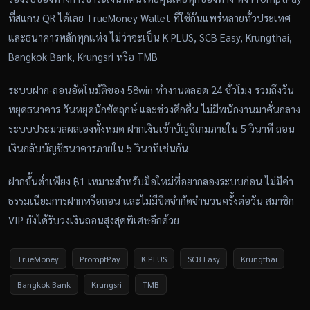
ที่สแกน QR ได้เลย TrueMoney Wallet ที่ใช้กันแพร่หลายทั่วประเทศ
และธนาคารหลักทุกแห่ง ไม่ว่าจะเป็น K PLUS, SCB Easy, Krungthai,
Bangkok Bank, Krungsri หรือ TMB
ระบบฝาก-ถอนอัตโนมัติของ 58win ทำงานตลอด 24 ชั่วโมง รวมถึงวัน
หยุดธนาคาร วันหยุดนักขัตฤกษ์ และช่วงดึกดื่น ไม่มีพนักงานมาคั่นกลาง
ระบบประมวลผลเองทั้งหมด ฝากเงินเข้าบัญชีเกมภายใน 5 วินาที ถอน
เงินกลับบัญชีธนาคารภายใน 5 วินาทีเช่นกัน
ฝากขั้นต่ำเพียง ฿1 เหมาะสำหรับมือใหม่ที่อยากลองระบบก่อน ไม่มีค่า
ธรรมเนียมการฝากหรือถอน และไม่มีขีดจำกัดจำนวนครั้งต่อวัน สมาชิก
VIP ยังได้รับวงเงินถอนสูงสุดพิเศษอีกด้วย
TrueMoney
PromptPay
K PLUS
SCB Easy
Krungthai
Bangkok Bank
Krungsri
TMB