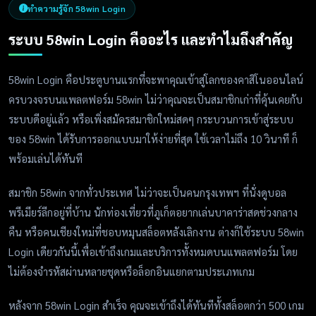
ทำความรู้จัก 58win Login
ระบบ 58win Login คืออะไร และทำไมถึงสำคัญ
58win Login คือประตูบานแรกที่จะพาคุณเข้าสู่โลกของคาสิโนออนไลน์
ครบวงจรบนแพลตฟอร์ม 58win ไม่ว่าคุณจะเป็นสมาชิกเก่าที่คุ้นเคยกับ
ระบบดีอยู่แล้ว หรือเพิ่งสมัครสมาชิกใหม่สดๆ กระบวนการเข้าสู่ระบบ
ของ 58win ได้รับการออกแบบมาให้ง่ายที่สุด ใช้เวลาไม่ถึง 10 วินาที ก็
พร้อมเล่นได้ทันที
สมาชิก 58win จากทั่วประเทศ ไม่ว่าจะเป็นคนกรุงเทพฯ ที่นั่งดูบอล
พรีเมียร์ลีกอยู่ที่บ้าน นักท่องเที่ยวที่ภูเก็ตอยากเล่นบาคาร่าสดช่วงกลาง
คืน หรือคนเชียงใหม่ที่ชอบหมุนสล็อตหลังเลิกงาน ต่างก็ใช้ระบบ 58win
Login เดียวกันนี้เพื่อเข้าถึงเกมและบริการทั้งหมดบนแพลตฟอร์ม โดย
ไม่ต้องจำรหัสผ่านหลายชุดหรือล็อกอินแยกตามประเภทเกม
หลังจาก 58win Login สำเร็จ คุณจะเข้าถึงได้ทันทีทั้งสล็อตกว่า 500 เกม