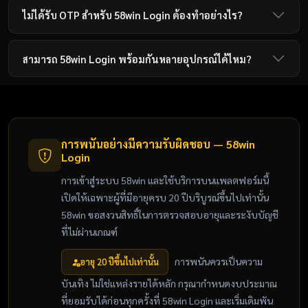
ไม่ได้รับ OTP สำหรับ 58win Login ต้องทำอย่างไร?
สามารถ 58win Login พร้อมกันหลายอุปกรณ์ได้ไหม?
การพนันอย่างมีความรับผิดชอบ — 58win
Login
การเข้าสู่ระบบ 58win และใช้บริการบนแพลตฟอร์มนี้
เปิดให้เฉพาะผู้ที่มีอายุครบ 20 ปีบริบูรณ์ขึ้นไปเท่านั้น
58win ขอสงวนสิทธิ์ในการตรวจสอบอายุและระงับบัญชี
ที่ไม่ผ่านเกณฑ์
การพนันควรเป็นความ
อายุ 20 ปีขึ้นไปเท่านั้น
บันเทิง ไม่ใช่แหล่งรายได้หลัก กรุณากำหนดงบประมาณ
ที่ยอมรับได้ก่อนทุกครั้งที่ 58win Login และเริ่มเดิมพัน