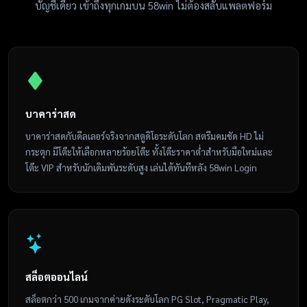
บัญชีเดียว เข้าถึงทุกเกมบน 58win ไม่ต้องสลับแพลตฟอร์ม
บาคาร่าสด
บาคาร่าสดกับดีลเลอร์จริงจากสตูดิโอระดับโลก สตรีมคมชัด HD ไม่
กระตุก มีโต๊ะให้เลือกหลายร้อยโต๊ะ ทั้งโต๊ะราคาต่ำสำหรับมือใหม่และ
โต๊ะ VIP สำหรับนักเดิมพันระดับสูง เล่นได้ทันทีหลัง 58win Login
สล็อตออนไลน์
สล็อตกว่า 500 เกมจากค่ายดังระดับโลก PG Slot, Pragmatic Play,