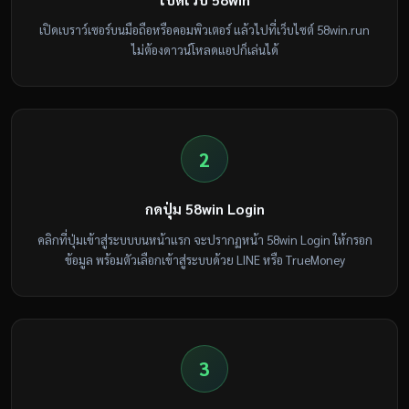
เปิดเบราว์เซอร์บนมือถือหรือคอมพิวเตอร์ แล้วไปที่เว็บไซต์ 58win.run
ไม่ต้องดาวน์โหลดแอปก็เล่นได้
2
กดปุ่ม 58win Login
คลิกที่ปุ่มเข้าสู่ระบบบนหน้าแรก จะปรากฏหน้า 58win Login ให้กรอก
ข้อมูล พร้อมตัวเลือกเข้าสู่ระบบด้วย LINE หรือ TrueMoney
3