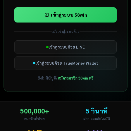
เข้าสู่ระบบ 58win
หรือเข้าสู่ระบบด้วย
เข้าสู่ระบบด้วย LINE
เข้าสู่ระบบด้วย TrueMoney Wallet
ยังไม่มีบัญชี?
สมัครสมาชิก 58win ฟรี
500,000+
5 วินาที
สมาชิกทั่วไทย
ฝาก-ถอนอัตโนมัติ