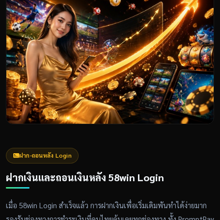
ฝาก-ถอนหลัง Login
ฝากเงินและถอนเงินหลัง 58win Login
เมื่อ 58win Login สำเร็จแล้ว การฝากเงินเพื่อเริ่มเดิมพันทำได้ง่ายมาก
รองรับช่องทางการชำระเงินที่คนไทยคุ้นเคยทุกช่องทาง ทั้ง PromptPay