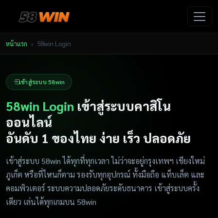
หน้าแรก
58win Login
เข้าสู่ระบบ 58win
58win Login
เข้าสู่ระบบคาสิโน
ออนไลน์
อันดับ 1 ของไทย ง่าย เร็ว ปลอดภัย
เข้าสู่ระบบ 58win ได้ทุกที่ทุกเวลา ไม่ว่าจะอยู่กรุงเทพฯ เชียงใหม่
ภูเก็ต หรือที่ไหนก็ตาม รองรับทุกอุปกรณ์ ทั้งมือถือ แท็บเล็ต และ
คอมพิวเตอร์ ระบบความปลอดภัยระดับธนาคาร เข้าสู่ระบบครั้ง
เดียว เล่นได้ทุกเกมบน 58win